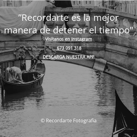
”Recordarte es la mejor
manera de detener el tiempo"
Visítanos en Instagram
673 091 318
DESCARGA NUESTRA APP
© Recordarte Fotografia