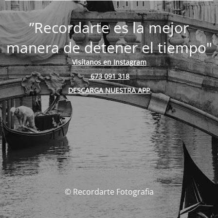
”Recordarte es la mejor
manera de detener el tiempo"
Visítanos en Instagram
673 091 318
DESCARGA NUESTRA APP
© Recordarte Fotografia