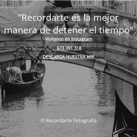
”Recordarte es la mejor
manera de detener el tiempo"
Visítanos en Instagram
673 091 318
DESCARGA NUESTRA APP
© Recordarte Fotografia