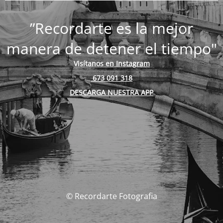
”Recordarte es la mejor
manera de detener el tiempo"
Visítanos en Instagram
673 091 318
DESCARGA NUESTRA APP
© Recordarte Fotografia