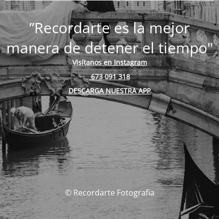
”Recordarte es la mejor
manera de detener el tiempo"
Visítanos en Instagram
673 091 318
DESCARGA NUESTRA APP
© Recordarte Fotografia