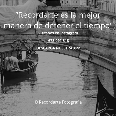
”Recordarte es la mejor
manera de detener el tiempo"
Visítanos en Instagram
673 091 318
DESCARGA NUESTRA APP
© Recordarte Fotografia