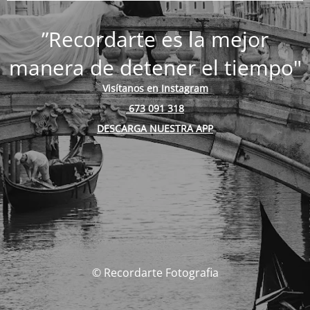
”Recordarte es la mejor
manera de detener el tiempo"
Visítanos en Instagram
673 091 318
DESCARGA NUESTRA APP
© Recordarte Fotografia