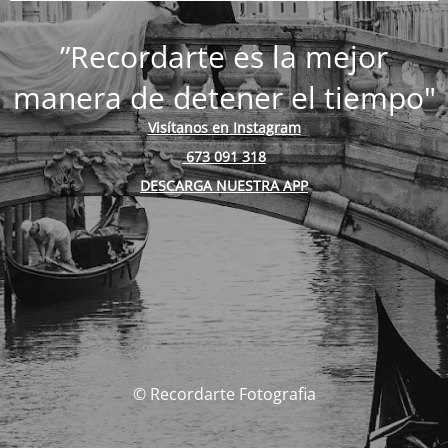
”Recordarte es la mejor
manera de detener el tiempo"
Visítanos en Instagram
673 091 318
DESCARGA NUESTRA APP
© Recordarte Fotografia