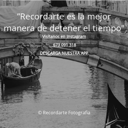
”Recordarte es la mejor
manera de detener el tiempo"
Visítanos en Instagram
673 091 318
DESCARGA NUESTRA APP
© Recordarte Fotografia