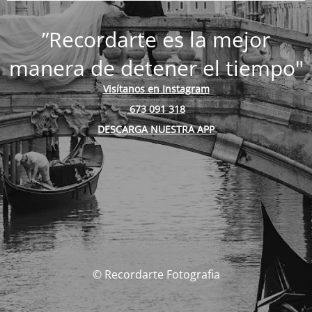
”Recordarte es la mejor
manera de detener el tiempo"
Visítanos en Instagram
673 091 318
DESCARGA NUESTRA APP
© Recordarte Fotografia